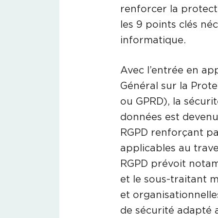
renforcer la protect
les 9 points clés né
informatique.
Avec l’entrée en ap
Général sur la Prot
ou GPRD), la sécuri
données est devenue
RGPD renforçant par
applicables au traver
RGPD prévoit notam
et le sous-traitant
et organisationnell
de sécurité adapté a