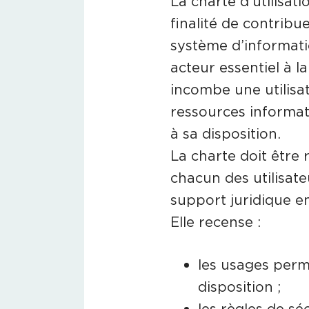
La charte d’utilisa
finalité de contribu
système d’information
acteur essentiel à la 
incombe une utilisa
ressources informat
à sa disposition.
La charte doit être
chacun des utilisate
support juridique e
Elle recense :
les usages perm
disposition ;
les règles de sé