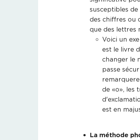
susceptibles de 
des chiffres ou 
que des lettres 
Voici un exe
est le livre
changer le 
passe sécur
remarquerez 
de «o», les t
d'exclamatio
est en maju
La méthode pho