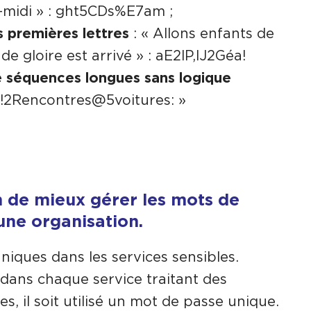
-midi » : ght5CDs%E7am ;
 premières lettres
: « Allons enfants de
r de gloire est arrivé » : aE2lP,lJ2Géa!
e séquences longues sans logique
!2Rencontres@5voitures: »
n de mieux gérer les mots de
une organisation.
niques dans les services sensibles.
 dans chaque service traitant des
s, il soit utilisé un mot de passe unique.