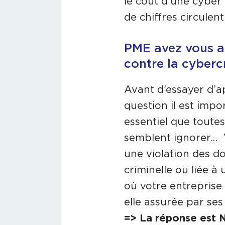
le coût d'une cybe
de chiffres circule
PME avez vous a
contre la cyberc
Avant d’essayer d’a
question il est impo
essentiel que toute
semblent ignorer… V
une violation des do
criminelle ou liée à
où votre entreprise 
elle assurée par ses
=> La réponse est 