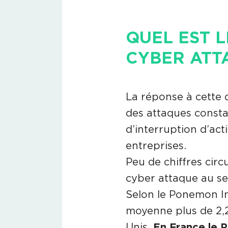
QUEL EST 
CYBER ATT
La réponse à cette 
des attaques consta
d’interruption d’act
entreprises.
Peu de chiffres circ
cyber attaque au se
Selon le Ponemon In
moyenne plus de 2,2
Unis.
En France le 